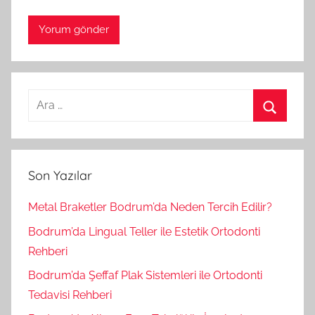
A
r
A
a
r
m
a
Son Yazılar
a
:
Metal Braketler Bodrum’da Neden Tercih Edilir?
Bodrum’da Lingual Teller ile Estetik Ortodonti
Rehberi
Bodrum’da Şeffaf Plak Sistemleri ile Ortodonti
Tedavisi Rehberi