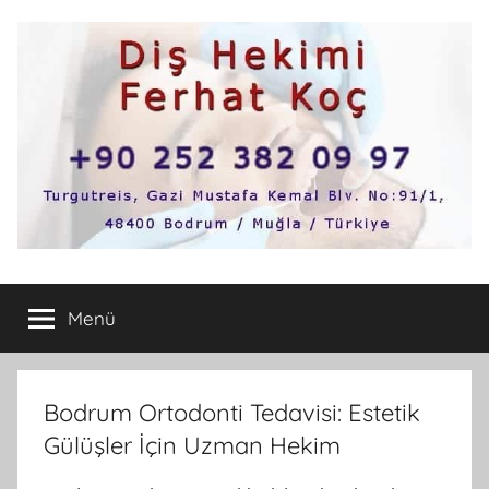
İçeriğe
atla
Bodrum
Bodrum'un
en
Menü
Diş
iyi
ve
tavsiye
Hekimi
edilen
Bodrum Ortodonti Tedavisi: Estetik
diş
Gülüşler İçin Uzman Hekim
hekimleri,diş
hastaneleri