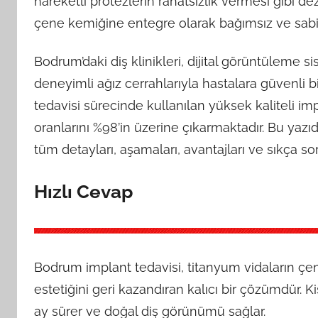
hareketli protezlerin rahatsızlık vermesi gibi dez
çene kemiğine entegre olarak bağımsız ve sabi
Bodrum’daki diş klinikleri, dijital görüntüleme s
deneyimli ağız cerrahlarıyla hastalara güvenli 
tedavisi sürecinde kullanılan yüksek kaliteli imp
oranlarını %98’in üzerine çıkarmaktadır. Bu yazı
tüm detayları, aşamaları, avantajları ve sıkça soru
Hızlı Cevap
Bodrum implant tedavisi, titanyum vidaların çene
estetiğini geri kazandıran kalıcı bir çözümdür. K
ay sürer ve doğal diş görünümü sağlar.