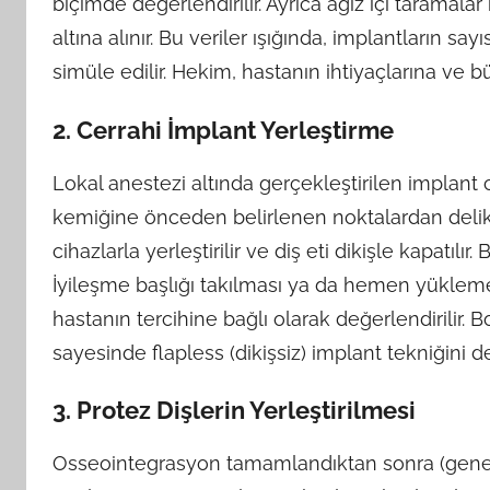
biçimde değerlendirilir. Ayrıca ağız içi taramalar
altına alınır. Bu veriler ışığında, implantların sa
simüle edilir. Hekim, hastanın ihtiyaçlarına ve b
2. Cerrahi İmplant Yerleştirme
Lokal anestezi altında gerçekleştirilen implant c
kemiğine önceden belirlenen noktalardan delikler
cihazlarla yerleştirilir ve diş eti dikişle kapatılı
İyileşme başlığı takılması ya da hemen yükleme 
hastanın tercihine bağlı olarak değerlendirilir. B
sayesinde flapless (dikişsiz) implant tekniğini 
3. Protez Dişlerin Yerleştirilmesi
Osseointegrasyon tamamlandıktan sonra (genell