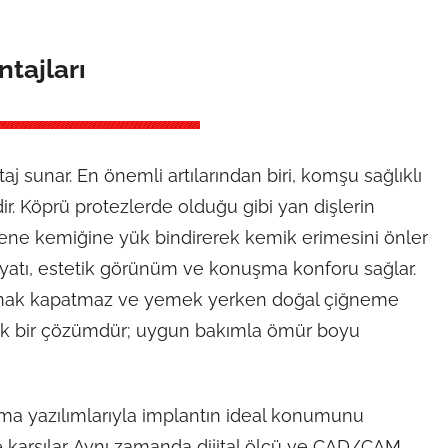
tajları
j sunar. En önemli artılarından biri, komşu sağlıklı
r. Köprü protezlerde olduğu gibi yan dişlerin
çene kemiğine yük bindirerek kemik erimesini önler
yatı, estetik görünüm ve konuşma konforu sağlar.
damak kapatmaz ve yemek yerken doğal çiğneme
mik bir çözümdür; uygun bakımla ömür boyu
ma yazılımlarıyla implantın ideal konumunu
de karşılar. Aynı zamanda dijital ölçü ve CAD/CAM