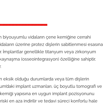
en biyouyumlu vidaların çene kemiğine cerrahi
idaların üzerine protez dişlerin sabitlenmesi esasına
. İmplantlar genellikle titanyum veya zirkonyum
kaynaşma (osseointegrasyon) özelliğine sahiptir,
.
işin eksik olduğu durumlarda veya tüm dişlerin
drum’daki implant uzmanları, üç boyutlu tomografi ve
ne kemiği yapısına en uygun implant pozisyonunu
iski en aza indirilir ve tedavi süreci konforlu hale