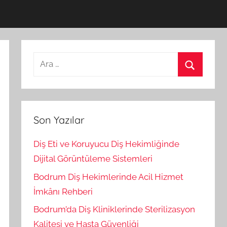
A
r
A
a
r
m
a
a
Son Yazılar
:
Diş Eti ve Koruyucu Diş Hekimliğinde
Dijital Görüntüleme Sistemleri
Bodrum Diş Hekimlerinde Acil Hizmet
İmkânı Rehberi
Bodrum’da Diş Kliniklerinde Sterilizasyon
Kalitesi ve Hasta Güvenliği