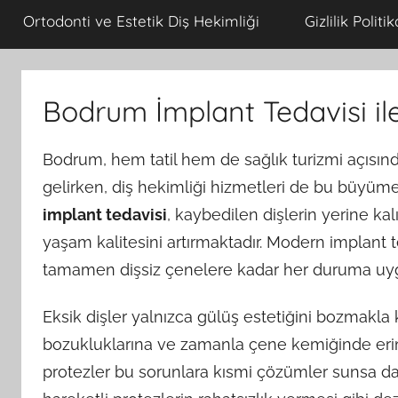
tavsiye
Hekimi
Ortodonti ve Estetik Diş Hekimliği
Gizlilik Politik
edilen
diş
hekimleri,diş
Bodrum İmplant Tedavisi ile
hastaneleri
ve
diş
Bodrum, hem tatil hem de sağlık turizmi açısınd
klinikleri
gelirken, diş hekimliği hizmetleri de bu büyüm
implant tedavisi
, kaybedilen dişlerin yerine ka
yaşam kalitesini artırmaktadır. Modern implant te
tamamen dişsiz çenelere kadar her duruma uyg
Eksik dişler yalnızca gülüş estetiğini bozmak
bozukluklarına ve zamanla çene kemiğinde erim
protezler bu sorunlara kısmi çözümler sunsa da