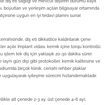
 ile diş eti sağlığı ve mevcut dişlerin durumu kayıt
yısı, boyutları ve yerleşim açıları bilgisayar ortamında
ütçesine uygun en iyi tedavi planını sunar.
errahisinde, diş eti dikkatlice kaldırılarak çene
 açılır. İmplant vidası, kemik içine torqu kontrollü
r. Bu işlem tek diş için yaklaşık 20-30 dakika sürer.
(aynı gün diş) gibi protokoller, kemik kalitesine ve
odrum’da birçok klinik, cerrahi rehber plaklar
de uygulayarak iyileşme sürecini hızlandırmaktadır.
ikle alt çenede 2-3 ay, üst çenede 4-6 ay),