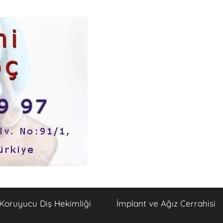
 Koruyucu Diş Hekimliği
İmplant ve Ağız Cerrahisi