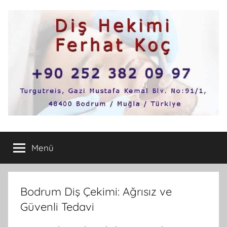
İçeriğe
atla
Bodrum
Bodrum'un
en
Menü
Diş
iyi
ve
tavsiye
Hekimi
edilen
Bodrum Diş Çekimi: Ağrısız ve
diş
Güvenli Tedavi
hekimleri,diş
hastaneleri