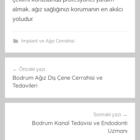
almak, ağız sağlığınızı korumanın en akılcı
yoludur.
İmplant ve Ağız Cerrahisi
Önceki yazı
Yazı
Bodrum Ağız Diş Çene Cerrahisi ve
gezinmesi
Tedavileri
Sonraki yazı
Bodrum Kanal Tedavisi ve Endodonti
Uzmanı