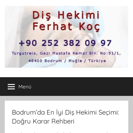
İçeriğe
atla
Bodrum
Bodrum'un
en
Menü
Diş
iyi
ve
tavsiye
Hekimi
edilen
Bodrum’da En İyi Diş Hekimi Seçimi:
diş
Doğru Karar Rehberi
hekimleri,diş
hastaneleri