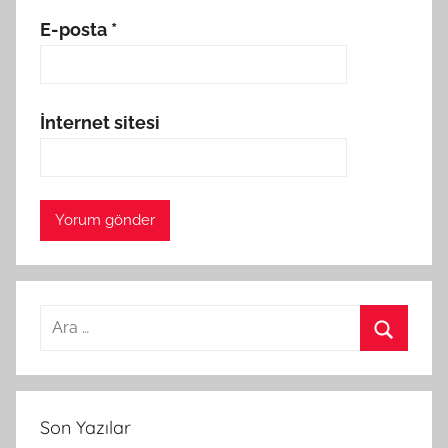
E-posta
*
İnternet sitesi
A
r
A
a
r
m
a
Son Yazılar
a